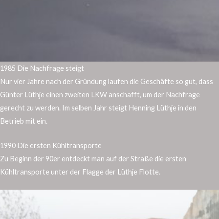
1985 Die Nachfrage steigt
Nur vier Jahre nach der Gründung laufen die Geschäfte so gut, dass
Günter Lüthje einen zweiten LKW anschafft, um der Nachfrage
gerecht zu werden. Im selben Jahr steigt Henning Lüthje in den
Betrieb mit ein.
1990 Die ersten Kühltransporte
Zu Beginn der 90er entdeckt man auf der Straße die ersten
Kühltransporte unter der Flagge der Lüthje Flotte.