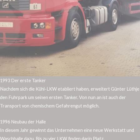
1993 Der erste Tanker
Nachdem sich die Kühl-LKW etabliert haben, erweitert Günter Lüthje
den Fuhrpark um seinen ersten Tanker. Von nun an ist auch der
Transport von chemischem Gefahrengut möglich.
1996 Neubau der Halle
In diesem Jahr gewinnt das Unternehmen eine neue Werkstatt und
Waschhalle dazu. Bis zu vier LKW finden darin Platz.